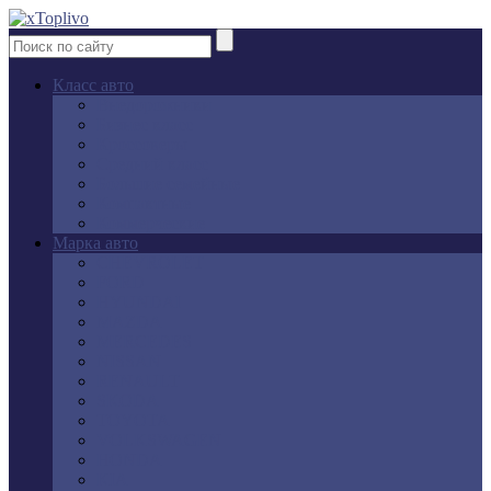
Класс авто
Внедорожники
Бизнес класс
Кроссоверы
Средний класс
Большие семейные
Компактные
Коммерческие
Марка авто
CHEVROLET
FORD
HYUNDAI
MAZDA
MERCEDES
NISSAN
RENAULT
SKODA
TOYOTA
VOLKSWAGEN
HONDA
KIA