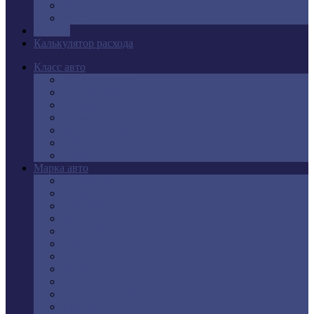
ВАЗ
УАЗ
Советы
Калькулятор расхода
Класс авто
Внедорожники
Бизнес класс
Кроссоверы
Средний класс
Большие семейные
Компактные
Коммерческие
Марка авто
CHEVROLET
FORD
HYUNDAI
MAZDA
MERCEDES
NISSAN
RENAULT
SKODA
TOYOTA
VOLKSWAGEN
HONDA