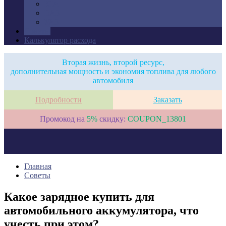
KIA
ВАЗ
УАЗ
Советы
Калькулятор расхода
Вторая жизнь, второй ресурс,
дополнительная мощность и экономия топлива для любого
автомобиля
Подробности
Заказать
Промокод на
5%
скидку:
COUPON_13801
Главная
Советы
Какое зарядное купить для
автомобильного аккумулятора, что
учесть при этом?