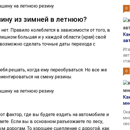
0
ину из зимней в летнюю?
нет. Правило колеблется в зависимости от того, в
Ка
лишком большая и у каждой области (края) свой
ав
евозможно сделать точные даты перехода с
Ита
авт
ста
бя решать, когда ему переобуваться. Но все же
0
иентироваться на смену резины.
Ка
мн
Ока
от фактор, где вы будете ездить на автомобиле и
мно
ете. Если вы в основном разъезжаете по лесу,
сво
м дорогам. То хорошее сцепление с дорогой, как