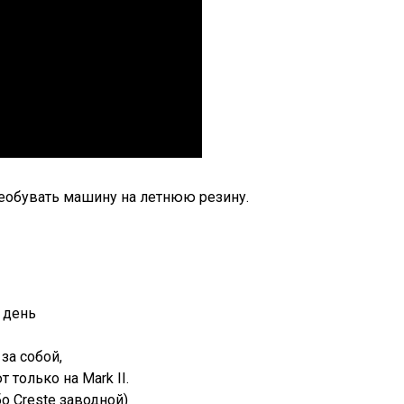
еобувать машину на летнюю резину.
 день
за собой,
 только на Mark II.
бо Сrestе заводной)