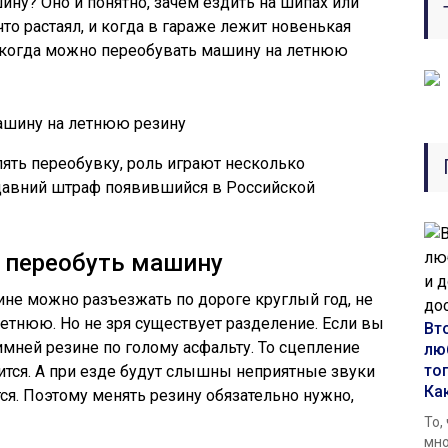
ну? Оно и понятно, зачем ездить на шипах или
что растаял, и когда в гараже лежит новенькая
 когда можно переобувать машину на летнюю
ять переобувку, роль играют несколько
едавний штраф появившийся в Российской
 переобуть машину
зине можно разъезжать по дороге круглый год, не
летнюю. Но не зря существует разделение. Если вы
Вт
имней резине по голому асфальту. То сцепление
лю
то
тся. А при езде будут слышны неприятные звуки
Ка
ся. Поэтому менять резину обязательно нужно,
То,
мно