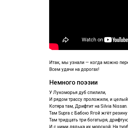
Итак, мы узнали — когда можно пер
Всем удачи на дорогах!
Немного поэзии
У Лукоморья дуб спилили,
И рядом трассу проложили, и целый
Котяра там, Дрифтит на Silvia Nissan.
Там Supra с Бабою Ягой жгёт резину 
Там тридцать три богатыря, дрифтуют
И с ними дядька их морской; На тур