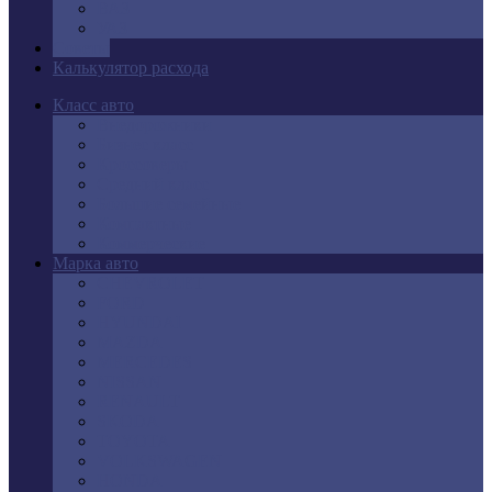
ВАЗ
УАЗ
Советы
Калькулятор расхода
Класс авто
Внедорожники
Бизнес класс
Кроссоверы
Средний класс
Большие семейные
Компактные
Коммерческие
Марка авто
CHEVROLET
FORD
HYUNDAI
MAZDA
MERCEDES
NISSAN
RENAULT
SKODA
TOYOTA
VOLKSWAGEN
HONDA