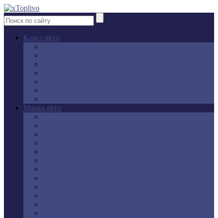
Класс авто
Внедорожники
Бизнес класс
Кроссоверы
Средний класс
Большие семейные
Компактные
Коммерческие
Марка авто
CHEVROLET
FORD
HYUNDAI
MAZDA
MERCEDES
NISSAN
RENAULT
SKODA
TOYOTA
VOLKSWAGEN
HONDA
KIA