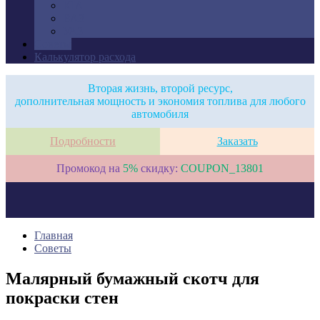
KIA
ВАЗ
УАЗ
Советы
Калькулятор расхода
Вторая жизнь, второй ресурс,
дополнительная мощность и экономия топлива для любого
автомобиля
Подробности
Заказать
Промокод на
5%
скидку:
COUPON_13801
Главная
Советы
Малярный бумажный скотч для
покраски стен