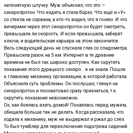
непонятную штучку. Муж объяснил, что это —
синхропротон. Что ездить я стала борзо. Что ещё и «У»
со стекла не сорвана, а кто-то видел, что я гоняю. И что
вечерами через этот синхропротон он будет смотреть,
превышала ли скорость. И если превышала, заберёт
ключи, и водительская карьера на этом закончится.
Весь следующий день не спускала глаз со спидометра.
Превысила разок на 5 км. Интернет в те древние
времена не был так широко доступен. Как скрутить
показания этого дурацкого синхро… я не знала. Пошла
к главному механику организации, в которой работала.
Объяснила суть проблемы. Он послушал, глянул на
синхропротон и посоветовал сразу признаться, т.к.
скрутить показания невозможно.
Ох, как боялась ехать домой! Покаялась перед мужем,
обещала больше так не делать. Когда рассказала, что
ходила к механику, муж не выдержал и ржал до слёз.
То был тумблер для переключения подогрева сидений.