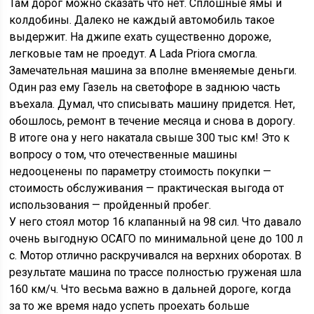
Там дорог можно сказать что нет. Сплошные ямы и
колдобины. Далеко не каждый автомобиль такое
выдержит. На джипе ехать существенно дороже,
легковые там не проедут. А Lada Priora смогла.
Замечательная машина за вполне вменяемые деньги.
Один раз ему Газель на светофоре в заднюю часть
въехала. Думал, что списывать машину придется. Нет,
обошлось, ремонт в течение месяца и снова в дорогу.
В итоге она у него накатала свыше 300 тыс км! Это к
вопросу о том, что отечественные машины
недооценены по параметру стоимость покупки —
стоимость обслуживания — практическая выгода от
использования — пройденный пробег.
У него стоял мотор 16 клапанный на 98 сил. Что давало
очень выгодную ОСАГО по минимальной цене до 100 л
с. Мотор отлично раскручивался на верхних оборотах. В
результате машина по трассе полностью груженая шла
160 км/ч. Что весьма важно в дальней дороге, когда
за то же время надо успеть проехать больше