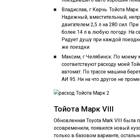
Владислав, г Керчь. Тойота Мар
Надежный, вместительный, непри
двигателем 2,5 л на 280 сил. Пр
более 14 л в любую погоду. На с
Радует душу при каждой поездк
же поездки.
Максим, г Челябинск. По моему
соответствуют расходу моей Тойо
автомат. По трассе машина берет 
АИ 95. Ни на что другое не пром
Тойота Марк VIII
Обновленная Toyota Mark VIII была 
осовременили, появился новый куз
только в базовом варианте, осталь