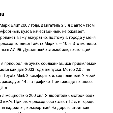
ва
Марк Блит 2007 года, двигатель 2,5 л с автоматом.
мфортный, кузов качественный, не ржавеет.
опакет. Езжу аккуратно, поэтому в городе у меня
 расход топлива Тойота Марк 2 — 10 л. Это меньше,
emium АИ 98. Душевный автомобиль, настоящий
ль я приобрел на руках, соблазнившись приемлемой
ова как для 2003 года выпуска. Мотор 2,0 л на
н Toyota Mark 2 комфортный, ход плавный. У моей
ь расходует 14 л в трафике. При выезде на шоссе
5 л.
2,5 л мощностью 200 сил. Я любитель быстрой езды
0 км/ч. При этом расход составляет 12 л, в городе
на надежная, комфортная! На дороге стоит как