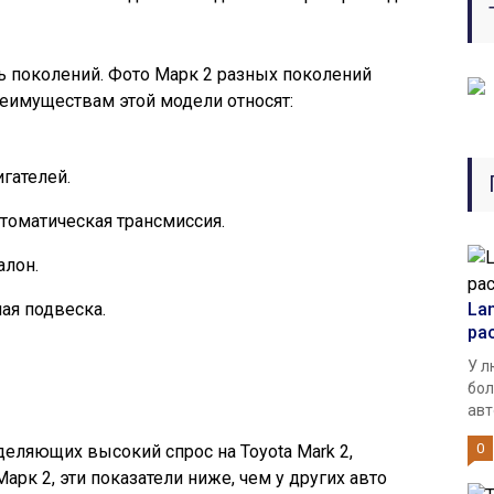
ь поколений. Фото Марк 2 разных поколений
реимуществам этой модели относят:
гателей.
томатическая трансмиссия.
лон.
ая подвеска.
Lan
ра
У л
бол
авт
0
еляющих высокий спрос на Toyota Mark 2,
Марк 2, эти показатели ниже, чем у других авто