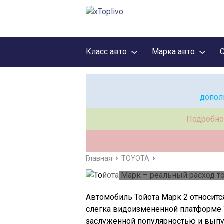
Класс авто
Марка авто
допол
Подробно
Тойота М
Главная
TOYOTA
расх
Автомобиль Тойота Марк 2 относится
слегка видоизмененной платформе 
заслуженной популярностью и выпус