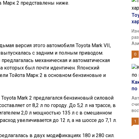
в Марк 2 представлены ниже.
To
ха
Изн
раз
Ази
мая версия этого автомобиля Toyota Mark VII,
а выпускалась с задним и полным приводом.
0
 предлагалась механическая и автоматическая
на которых был почти идентичен. Японский
ели Тойота Марк 2 в основном бензиновые и
Ка
по
Toyota Mark 2 предлагался бензиновый силовой
Авт
счи
составляет от 8,2 л по городу. До 5,2 л на трассе, в
вос
вигателем 2,0 л мощностью 135 л с в смешанном
расход увеличивается до 12 л, а на шоссе до 7,1 л.
1
редлагалась в двух модификациях 180 и 280 сил.