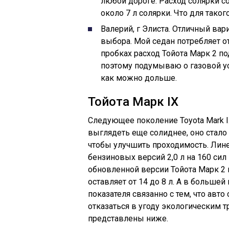
любой дороге. Расход солярки сос
около 7 л солярки. Что для тако
Валерий, г Элиста. Отличный ва
выбора. Мой седан потребляет от 
пробках расход Тойота Марк 2 по
поэтому подумываю о газовой ус
как можно дольше.
Тойота Марк IX
Следующее поколение Toyota Mark I
выглядеть еще солиднее, оно стало
чтобы улучшить проходимость. Лине
бензиновых версий 2,0 л на 160 сил 
обновленной версии Тойота Марк 2
оставляет от 14 до 8 л. А в большей
показателя связанно с тем, что авт
отказаться в угоду экологическим
представлены ниже.