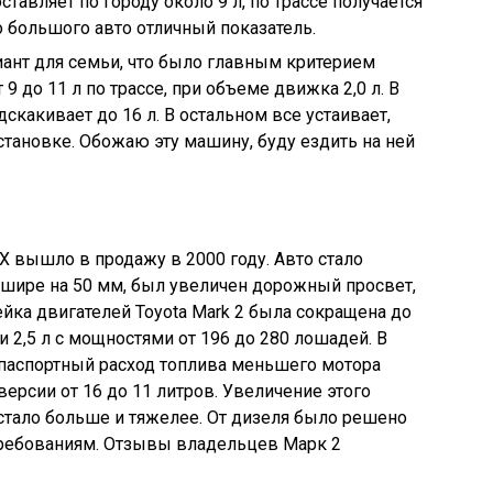
тавляет по городу около 9 л, по трассе получается
го большого авто отличный показатель.
риант для семьи, что было главным критерием
9 до 11 л по трассе, при объеме движка 2,0 л. В
дскакивает до 16 л. В остальном все устаивает,
тановке. Обожаю эту машину, буду ездить на ней
X вышло в продажу в 2000 году. Авто стало
 шире на 50 мм, был увеличен дорожный просвет,
йка двигателей Toyota Mark 2 была сокращена до
и 2,5 л с мощностями от 196 до 280 лошадей. В
 паспортный расход топлива меньшего мотора
 версии от 16 до 11 литров. Увеличение этого
о стало больше и тяжелее. От дизеля было решено
 требованиям. Отзывы владельцев Марк 2