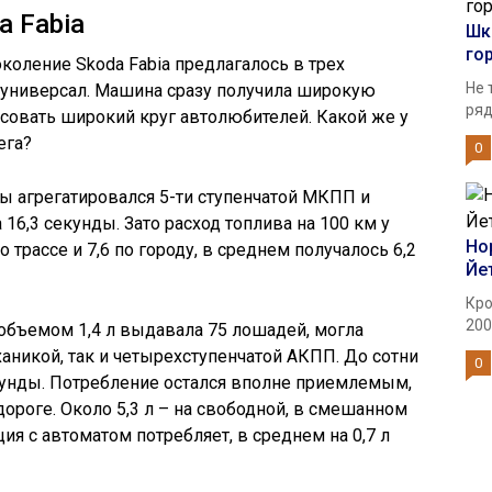
a Fabia
Шк
го
коление Skoda Fabia предлагалось в трех
Не 
 и универсал. Машина сразу получила широкую
ряд
есовать широкий круг автолюбителей. Какой же у
ега?
0
лы агрегатировался 5-ти ступенчатой МКПП и
 16,3 секунды. Зато расход топлива на 100 км у
Но
о трассе и 7,6 по городу, в среднем получалось 6,2
Йе
Кро
200
 объемом 1,4 л выдавала 75 лошадей, могла
аникой, так и четырехступенчатой АКПП. До сотни
0
кунды. Потребление остался вполне приемлемым,
 дороге. Около 5,3 л – на свободной, в смешанном
ия с автоматом потребляет, в среднем на 0,7 л