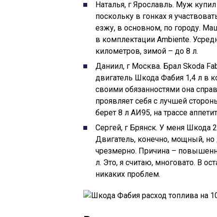
Наталья, г Ярославль. Муж купил
поскольку в гонках я участвоват
езжу, в основном, по городу. М
в комплектации Ambiente. Усредн
километров, зимой – до 8 л.
Даниил, г Москва. Брал Skoda Fa
двигатель Шкода Фабия 1,4 л в 
своими обязанностями она справ
проявляет себя с лучшей сторон
берет 8 л АИ95, на трассе аппетит
Сергей, г Брянск. У меня Шкода 2
Двигатель, конечно, мощный, но 
чрезмерно. Причина – повышенны
л. Это, я считаю, многовато. В о
никаких проблем.