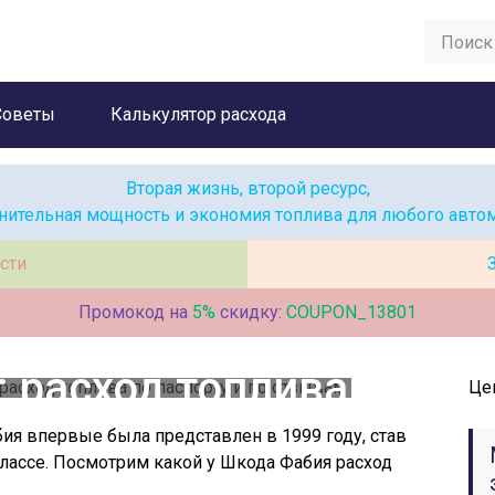
Советы
Калькулятор расхода
Вторая жизнь, второй ресурс,
нительная мощность и экономия топлива для любого авто
сти
Промокод на
5%
скидку:
COUPON_13801
бия 1, 2, 3-го
: расход топлива
Це
ту и по отзывам
я впервые была представлен в 1999 году, став
лассе. Посмотрим какой у Шкода Фабия расход