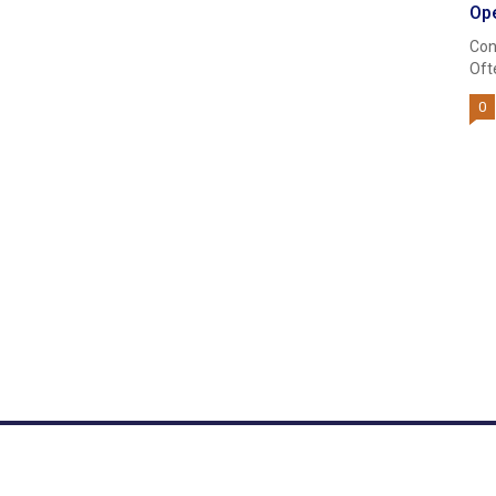
Ope
Con
Oft
0