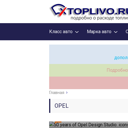
Класс авто
Марка авто
допол
Подробно
Главная
OPEL
0