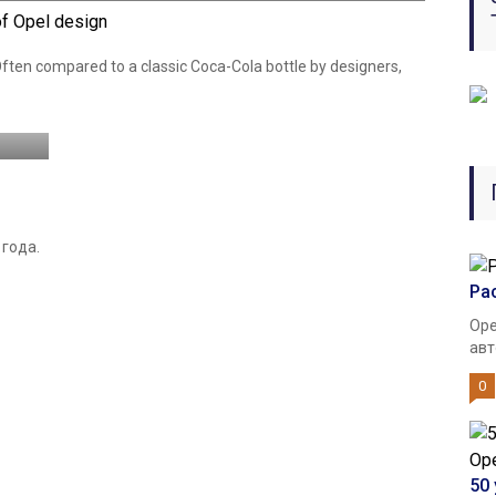
of Opel design
ften compared to a classic Coca-Cola bottle by designers,
 года.
Ра
Ope
авт
0
50 